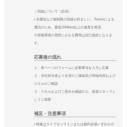
｜回線について（必須）
• 光通信など無制限の回線が好ましい。Teamsによる
通話のため、最低20Mbps以上の速度を推奨。
※研修環境の用意にかかる費用は自己負担となりま
す。
応募後の流れ
１．本ページのフォームに必要事項を入力し応募
２．当社担当者より合否のご連絡及び登録内容および
スキルのご確認
３．スキルおよびご意向を確認の上、派遣スタッフと
してご就業
補足・注意事項
• 研修はライブオンラインまたは都内会場いずれかの