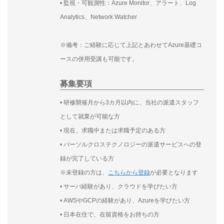
• 監視・可観測性：Azure Monitor、アラート、Log
Analytics、Network Watcher
※備考：ご経験に応じて上記とあわせてAzure基礎コ
ースの併用受講も可能です。
募集要項
• 研修開催月から3カ月以内に、当社の派遣スタッフ
として就業が可能な方
• 現在、求職中または求職予定のある方
• パーソルクロステクノロジーの派遣サービスへの登
録が完了している方
※未登録の方は、
こちらから登録
が必要となります
• サーバ経験があり、クラウドを学びたい方
• AWSやGCPの経験があり、Azureを学びたい方
• 日本在住で、在留資格をお持ちの方