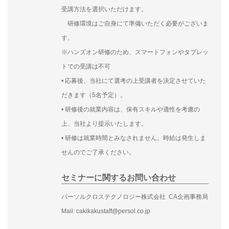
受講方法を選択いただけます。
研修環境はご自身にて準備いただく必要がございま
す。
※ハンズオン研修のため、スマートフォンやタブレッ
トでの受講は不可
• 応募後、当社にて選考の上受講者を決定させていた
だきます（5名予定）。
• 研修後の就業内容は、保有スキルや適性を考慮の
上、当社より提示いたします。
• 研修は就業時間とみなされません。時給は発生しま
せんのでご了承ください。
セミナーに関するお問い合わせ
パーソルクロステクノロジー株式会社 CA企画事務局
Mail: cakikakustaff@persol.co.jp