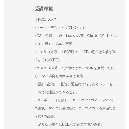
受講環境
｜PCについて
• ノート／デスクトップPCともに可。
• OS（必須）：Windowsのみ可（Win10、Win11どち
らでも可）。Macは不可。
• メモリ（必須）：8GB以上。4GBの場合は動作が重
くなるため不可。
• カメラ（推奨）：指導時はカメラONを推奨。ただ
し、ない場合も研修実施は可能。
• 通話（必須）：指導は通話にて行うためヘッドセッ
ト等での通話ができること。
• USBポート（必須）：USB Standard-A（Type-A）
の形状。マイコン基礎編で1つ、マイコン応用編でさ
らに1つ必要。
足りない場合はUSBハブ等で増設が必要。