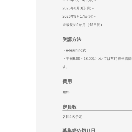
2026年7月16日(木)～
2026年8月3日(月)～
2026年8月17日(月)～
※最長約2か月（45日間）
受講方法
・e-learning式
・平日9:00～18:00については常時担
す。
費用
無料
定員数
各回5名予定
募集締め切り日