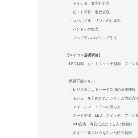
・ポインタ、文字列処理
・ビット演算、進数表現
・コンパイル・リンクの仕組み
・ハンドルの概念
・プログラムのデバッグ手法
【マイコン基礎研修】
LED制御、タクトスイッチ制御、ファン
｜獲得可能スキル
・レジスタによるハード制御の基礎理解
・モジュール分割されたシステム構築方
・マイコンマニュアルの読み方
・ポート制御（LED、スイッチ、ファン
・A/D変換（可変抵抗による入力制御）
・タイマ・割り込みを用いた時間制御