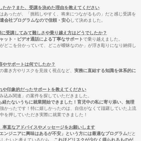
ましたか？また、受講を決めた理由を教えてください
安はあったが、「挑戦しやすく、将来につながるもの」だと感じ受講を
遣会社プログラムなので信頼・安心
して決めました。
実際に受講してみて難しさや乗り越え方はどうでしたか？
ャット・ビデオ通話による丁寧なサポート
で乗り越えました。
がどこを分かっていて、どこが曖昧なのか」が浮き彫りになり納得し
内容やサポートは何でしたか？
書の書き方やリスクを見抜く視点など、
実務に直結する知識を体系的に
流れや印象的だったサポートを教えてください
組み込み関連」の案件を探していただきました。
も経たないうちに就業開始できました！育児中の私に寄り添い、無理
強かったです！特に嬉しかったのは、自信がなくて躊躇していた上流
中を押していただき実際に就業できました！
て、率直なアドバイスやメッセージをお願いします
エンジニアに興味はあるが不安」という方には最適なプログラム
だと
出したいと考えているなら、
これほどリスクが少なく得られるものが