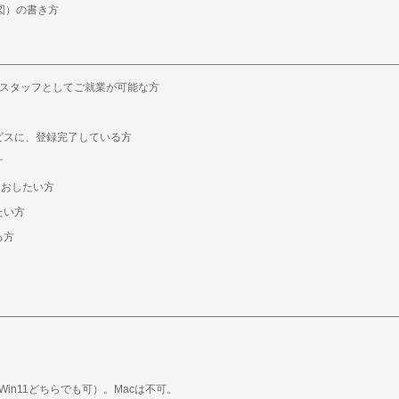
図）の書き方
遣スタッフとしてご就業が可能な方
ビスに、登録完了している方
す
なおしたい方
たい方
る方
、Win11どちらでも可）。Macは不可。