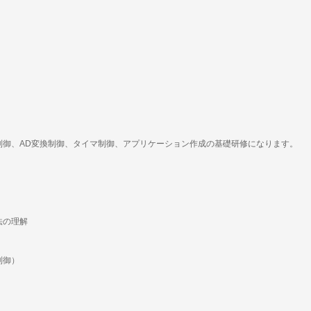
制御、AD変換制御、タイマ制御、アプリケーション作成の基礎研修になります。
法の理解
制御）