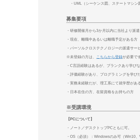
・UML（シーケンス図、ステートマシン
募集要項
・研修開催月から3か月以内に当社より派
・現在、離職中あるいは離職予定がある方
・パーソルクロステクノロジーの派遣サー
※未登録の方は、
こちらから登録
が必要で
・C言語経験はあるが、ブランクあり学び
・評価経験があり、プログラミングを学び
・実務未経験だが、理工系にて就学歴があ
・日本在住の方、在留資格をお持ちの方
※受講環境
【PCについて】
・ノート／デスクトップPCともに可。
・OS（必須）：Windowsのみ可（Win10